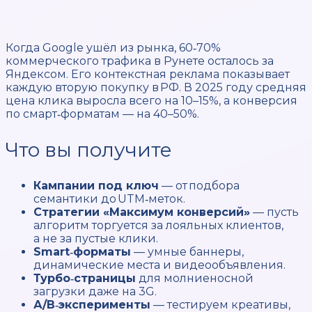
Когда Google ушёл из рынка, 60‑70%
коммерческого трафика в Рунете осталось за
Яндексом. Его контекстная реклама показывает
каждую вторую покупку в РФ. В 2025 году средняя
цена клика выросла всего на 10–15%, а конверсия
по смарт‑форматам — на 40–50%.
Что вы получите
Кампании под ключ
— от подбора
семантики до UTM‑меток.
Стратегии «Максимум конверсий»
— пусть
алгоритм торгуется за лояльных клиентов,
а не за пустые клики.
Smart‑форматы
— умные баннеры,
динамические места и видеообъявления.
Турбо‑страницы
для молниеносной
загрузки даже на 3G.
А/В‑эксперименты
— тестируем креативы,