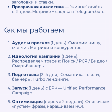
заголовки и ставки.
Прозрачная аналитика
— “живые” отчёты
в Яндекс.Метрике + сводка в Telegram‑боте.
Как мы работаем
Аудит и прогноз
(1 день). Смотрим нишу,
счётчик Метрики и конкурентов.
Идеология кампании
(1 день).
Распределяем трафик: Поиск / РСЯ / Видео /
Смарт‑баннеры.
Подготовка
(2–4 дня). Семантика, тексты,
баннеры, Turbo‑лендинги.
Запуск
(1 день) с EPK — Unified Performance
Campaign.
Оптимизация
(первые 2 недели). Отключаем
«пустые» фразы, наращиваем ROI.