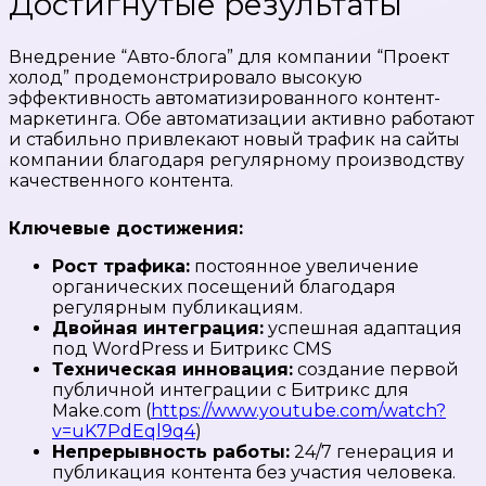
Достигнутые результаты
Внедрение “Авто-блога” для компании “Проект
холод” продемонстрировало высокую
эффективность автоматизированного контент-
маркетинга. Обе автоматизации активно работают
и стабильно привлекают новый трафик на сайты
компании благодаря регулярному производству
качественного контента.
Ключевые достижения:
Рост трафика:
постоянное увеличение
органических посещений благодаря
регулярным публикациям.
Двойная интеграция:
успешная адаптация
под WordPress и Битрикс CMS
Техническая инновация:
создание первой
публичной интеграции с Битрикс для
Make.com (
https://www.youtube.com/watch?
v=uK7PdEql9q4
)
Непрерывность работы:
24/7 генерация и
публикация контента без участия человека.